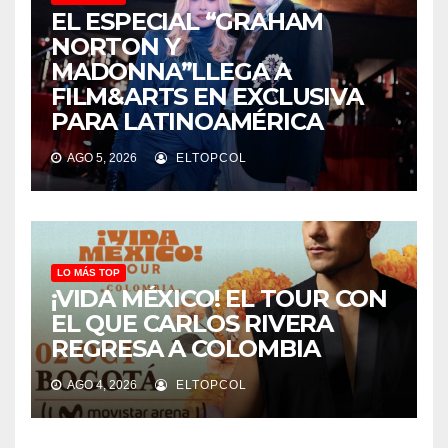
EL ESPECIAL “GRAHAM
NORTON Y
MADONNA”LLEGA A
FILM&ARTS EN EXCLUSIVA
PARA LATINOAMÉRICA
AGO 5, 2026
ELTOPCOL
LO MÁS TOP
¡VIDA MÉXICO! EL TOUR CON
EL QUE CARLOS RIVERA
REGRESA A COLOMBIA
AGO 4, 2026
ELTOPCOL