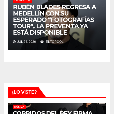
LO MÁS TOP
RUBÉN BLADES REGRESA A
MEDELLÍN CON SU
ESPERADO “FOTOGRAFÍAS
TOUR”, LA PREVENTA YA
ESTÁ DISPONIBLE
JUL 24, 2026
ELTOPCOL
¿LO VISTE?
MÚSICA
CORRIDOS DEL REY FIRMA