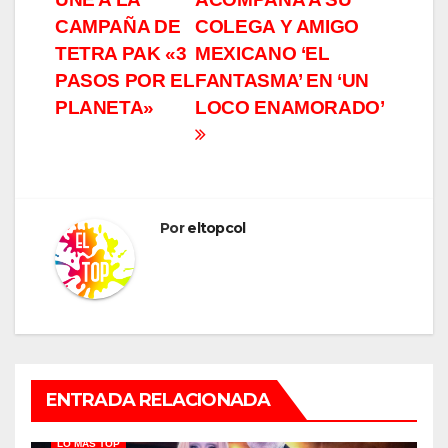
de
CAMPAÑA DE
COLEGA Y AMIGO
entradas
TETRA PAK «3
MEXICANO ‘EL
PASOS POR EL
FANTASMA’ EN ‘UN
PLANETA»
LOCO ENAMORADO’
Por
eltopcol
ENTRADA RELACIONADA
LO MÁS TOP