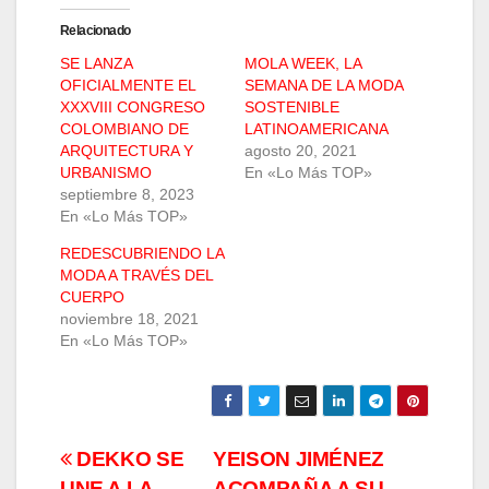
Relacionado
SE LANZA
MOLA WEEK, LA
OFICIALMENTE EL
SEMANA DE LA MODA
XXXVIII CONGRESO
SOSTENIBLE
COLOMBIANO DE
LATINOAMERICANA
ARQUITECTURA Y
agosto 20, 2021
URBANISMO
En «Lo Más TOP»
septiembre 8, 2023
En «Lo Más TOP»
REDESCUBRIENDO LA
MODA A TRAVÉS DEL
CUERPO
noviembre 18, 2021
En «Lo Más TOP»
Navegación
DEKKO SE
YEISON JIMÉNEZ
UNE A LA
ACOMPAÑA A SU