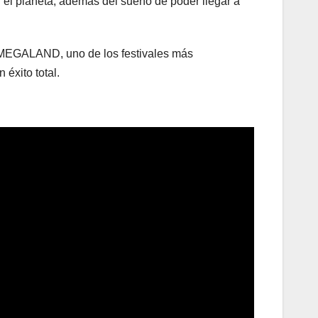
r el planeta, además del sueño de poder llegar a
n MEGALAND, uno de los festivales más
éxito total.