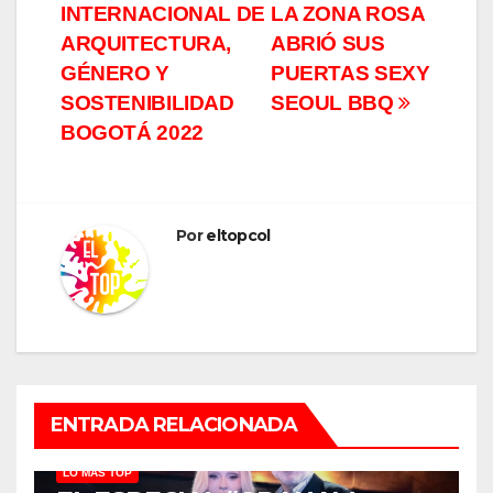
de
INTERNACIONAL DE
LA ZONA ROSA
entradas
ARQUITECTURA,
ABRIÓ SUS
GÉNERO Y
PUERTAS SEXY
SOSTENIBILIDAD
SEOUL BBQ
BOGOTÁ 2022
Por
eltopcol
ENTRADA RELACIONADA
LO MÁS TOP