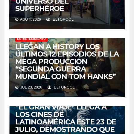
UNIVERSO DEL
SUPERHÉROE
AGO 4, 2026
ELTOPCOL
ENTRETENIMIENTO
LLEGAN A HISTORY LOS
ÚLTIMOS 12 EPISODIOS DE LA
MEGA PRODUCCIÓN
“SEGUNDA GUERRA
MUNDIAL CON TOM HANKS”
JUL 23, 2026
ELTOPCOL
ENTRETENIMIENTO
“EL GRAN VIAJE” LLEGA A
LOS CINES DE
LATINOAMÉRICA ESTE 23 DE
JULIO, DEMOSTRANDO QUE