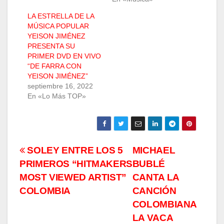
LA ESTRELLA DE LA
MÚSICA POPULAR
YEISON JIMÉNEZ
PRESENTA SU
PRIMER DVD EN VIVO
“DE FARRA CON
YEISON JIMÉNEZ”
septiembre 16, 2022
En «Lo Más TOP»
Navegación
SOLEY ENTRE LOS 5
MICHAEL
PRIMEROS “HITMAKERS
BUBLÉ
de
MOST VIEWED ARTIST”
CANTA LA
entradas
COLOMBIA
CANCIÓN
COLOMBIANA
LA VACA