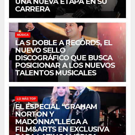
UNA NUEVA ETAPA EN SU
CARRERA
MÚSICA
LA S DOBLE A RECORDS, EL
NUEVO SELLO
DISCOGRÁFICO QUE BUSCA
POSICIONAR A LOS NUEVOS
TALENTOS MUSICALES
LO MÁS TOP
EL ESPECIAL “GRAHAM
NORTON Y
MADONNA”LLEGA A
FILM&ARTS EN EXCLUSIVA