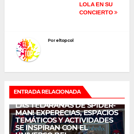
LOLA EN SU
CONCIERTO
Por
eltopcol
ENTRETENIMIENTO
ENTRADA RELACIONADA
¡COLOMBIA SE ENREDÓ EN
LAS TELARAÑAS DE SPIDER-
MAN! EXPERECIAS, ESPACIOS
TEMÁTICOS Y ACTIVIDADES
SE INSPIRAN CON EL