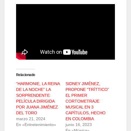
Relacionado
“HARMONIE, LA REINA
SIDNEY JIMÉNEZ,
DE LA NOCHE” LA
PROPONE “TRÍTTICO”
SORPRENDENTE
EL PRIMER
PELÍCULA DIRIGIDA
CORTOMETRAJE
POR JUANA JIMÉNEZ
MUSICAL EN 3
DEL TORO
CAPÍTULOS, HECHO
marzo 21, 2024
EN COLOMBIA
En «Entretenimiento»
junio 16, 2023
En «Música»