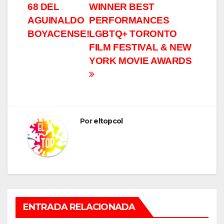
de
68 DEL
WINNER BEST
entradas
AGUINALDO
PERFORMANCES
BOYACENSE!
LGBTQ+ TORONTO
FILM FESTIVAL & NEW
YORK MOVIE AWARDS
Por
eltopcol
ENTRETENIMIENTO
ENTRADA RELACIONADA
¡COLOMBIA SE ENREDÓ EN