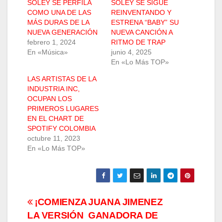
SOLEY SE PERFILA
SOLEY SE SIGUE
COMO UNA DE LAS
REINVENTANDO Y
MÁS DURAS DE LA
ESTRENA “BABY” SU
NUEVA GENERACIÓN
NUEVA CANCIÓN A
febrero 1, 2024
RITMO DE TRAP
En «Música»
junio 4, 2025
En «Lo Más TOP»
LAS ARTISTAS DE LA
INDUSTRIA INC,
OCUPAN LOS
PRIMEROS LUGARES
EN EL CHART DE
SPOTIFY COLOMBIA
octubre 11, 2023
En «Lo Más TOP»
Navegación
¡COMIENZA
JUANA JIMENEZ
LA VERSIÓN
GANADORA DE