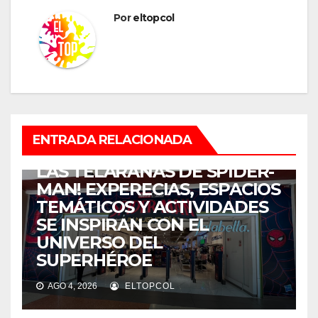
Por
eltopcol
ENTRETENIMIENTO
ENTRADA RELACIONADA
¡COLOMBIA SE ENREDÓ EN
LAS TELARAÑAS DE SPIDER-
MAN! EXPERECIAS, ESPACIOS
TEMÁTICOS Y ACTIVIDADES
SE INSPIRAN CON EL
UNIVERSO DEL
SUPERHÉROE
AGO 4, 2026
ELTOPCOL