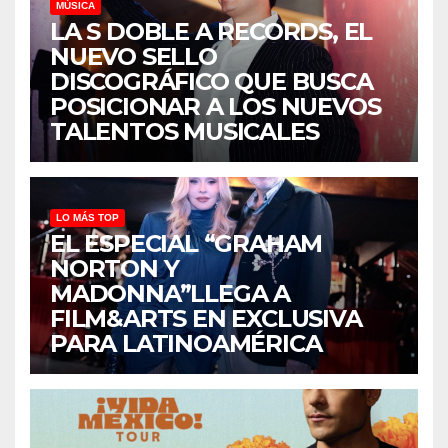
MÚSICA
LA S DOBLE A RECORDS, EL
NUEVO SELLO
DISCOGRÁFICO QUE BUSCA
POSICIONAR A LOS NUEVOS
TALENTOS MUSICALES
LO MÁS TOP
EL ESPECIAL “GRAHAM
NORTON Y
MADONNA”LLEGA A
FILM&ARTS EN EXCLUSIVA
PARA LATINOAMÉRICA