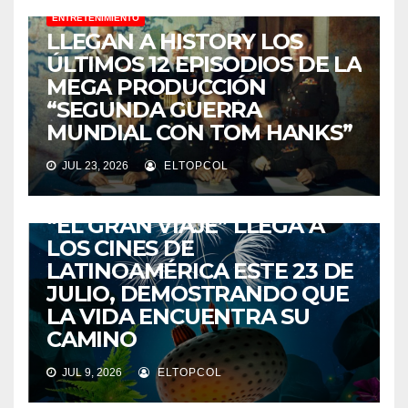
ENTRETENIMIENTO
LLEGAN A HISTORY LOS
ÚLTIMOS 12 EPISODIOS DE LA
MEGA PRODUCCIÓN
“SEGUNDA GUERRA
MUNDIAL CON TOM HANKS”
JUL 23, 2026
ELTOPCOL
ENTRETENIMIENTO
“EL GRAN VIAJE” LLEGA A
LOS CINES DE
LATINOAMÉRICA ESTE 23 DE
JULIO, DEMOSTRANDO QUE
LA VIDA ENCUENTRA SU
CAMINO
JUL 9, 2026
ELTOPCOL