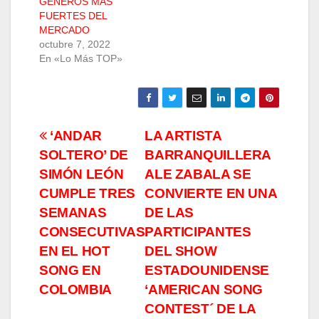
GÉNEROS MÁS
FUERTES DEL
MERCADO
octubre 7, 2022
En «Lo Más TOP»
Navegación
‘ANDAR
LA ARTISTA
SOLTERO’ DE
BARRANQUILLERA
de
SIMÓN LEÓN
ALE ZABALA SE
entradas
CUMPLE TRES
CONVIERTE EN UNA
SEMANAS
DE LAS
CONSECUTIVAS
PARTICIPANTES
EN EL HOT
DEL SHOW
SONG EN
ESTADOUNIDENSE
COLOMBIA
‘AMERICAN SONG
CONTEST´ DE LA