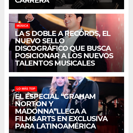
CARRERA
MÚSICA
LA S DOBLE A RECORDS, EL
NUEVO SELLO
DISCOGRÁFICO QUE BUSCA
POSICIONAR A LOS NUEVOS
TALENTOS MUSICALES
LO MÁS TOP
EL ESPECIAL “GRAHAM
NORTON Y
MADONNA”LLEGA A
FILM&ARTS EN EXCLUSIVA
PARA LATINOAMÉRICA