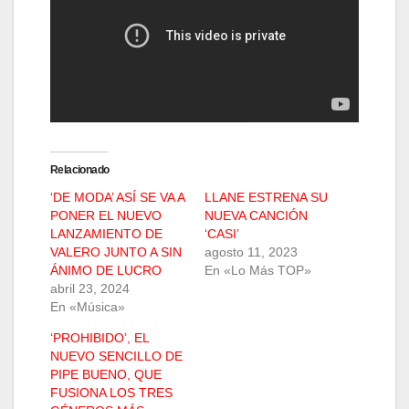
Relacionado
‘DE MODA’ ASÍ SE VA A
LLANE ESTRENA SU
PONER EL NUEVO
NUEVA CANCIÓN
LANZAMIENTO DE
‘CASI’
VALERO JUNTO A SIN
agosto 11, 2023
ÁNIMO DE LUCRO
En «Lo Más TOP»
abril 23, 2024
En «Música»
‘PROHIBIDO’, EL
NUEVO SENCILLO DE
PIPE BUENO, QUE
FUSIONA LOS TRES