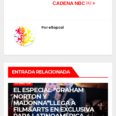
CADENA NBC ￼
Por
eltopcol
ENTRADA RELACIONADA
LO MÁS TOP
EL ESPECIAL “GRAHAM
NORTON Y
MADONNA”LLEGA A
FILM&ARTS EN EXCLUSIVA
PARA LATINOAMÉRICA