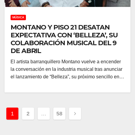
MÚSICA
MONTANO Y PISO 21 DESATAN
EXPECTATIVA CON ‘BELLEZA’, SU
COLABORACIÓN MUSICAL DEL 9
DE ABRIL
El artista barranquillero Montano vuelve a encender
la conversación en la industria musical tras anunciar
el lanzamiento de “Belleza”, su próximo sencillo en…
Navegación
1
2
…
58
de