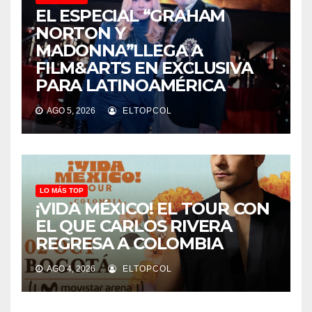
EL ESPECIAL “GRAHAM
NORTON Y
MADONNA”LLEGA A
FILM&ARTS EN EXCLUSIVA
PARA LATINOAMÉRICA
AGO 5, 2026
ELTOPCOL
LO MÁS TOP
¡VIDA MÉXICO! EL TOUR CON
EL QUE CARLOS RIVERA
REGRESA A COLOMBIA
AGO 4, 2026
ELTOPCOL