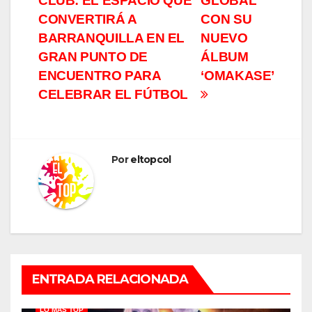
entradas
CLUB: EL ESPACIO QUE
GLOBAL
CONVERTIRÁ A
CON SU
BARRANQUILLA EN EL
NUEVO
GRAN PUNTO DE
ÁLBUM
ENCUENTRO PARA
‘OMAKASE’
CELEBRAR EL FÚTBOL
Por
eltopcol
ENTRADA RELACIONADA
LO MÁS TOP