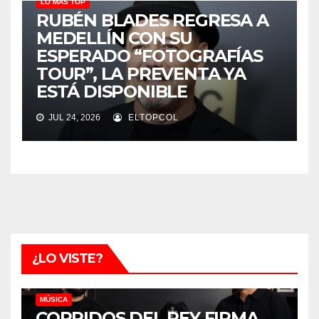
LO MÁS TOP
RUBÉN BLADES REGRESA A
MEDELLÍN CON SU
ESPERADO “FOTOGRAFÍAS
TOUR”, LA PREVENTA YA
ESTÁ DISPONIBLE
JUL 24, 2026
ELTOPCOL
¿LO VISTE?
MÚSICA
CORRIDOS DEL REY FIRMA