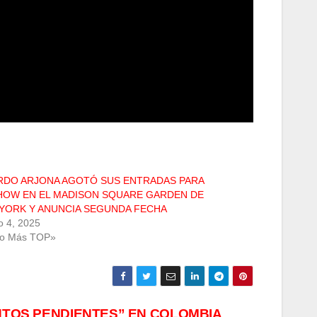
RDO ARJONA AGOTÓ SUS ENTRADAS PARA
HOW EN EL MADISON SQUARE GARDEN DE
YORK Y ANUNCIA SEGUNDA FECHA
o 4, 2025
Lo Más TOP»
TOS PENDIENTES” EN COLOMBIA