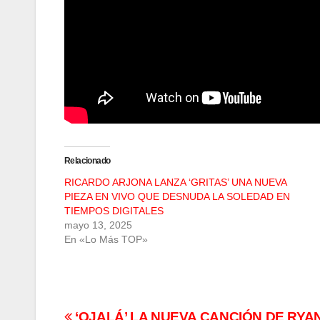
Relacionado
RICARDO ARJONA LANZA ‘GRITAS’ UNA NUEVA
PIEZA EN VIVO QUE DESNUDA LA SOLEDAD EN
TIEMPOS DIGITALES
mayo 13, 2025
En «Lo Más TOP»
‘OJALÁ’ LA NUEVA CANCIÓN DE RYA