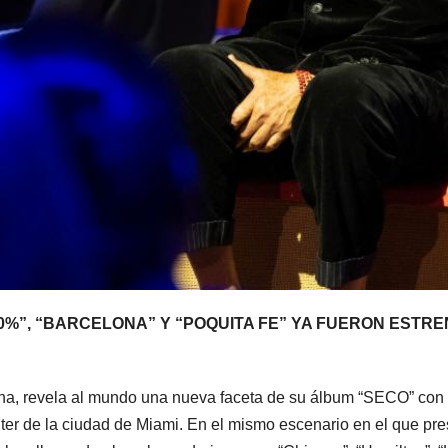
70%”, “BARCELONA” Y “POQUITA FE” YA FUERON ESTR
na, revela al mundo una nueva faceta de su álbum “SECO” con e
nter de la ciudad de Miami. En el mismo escenario en el que pre