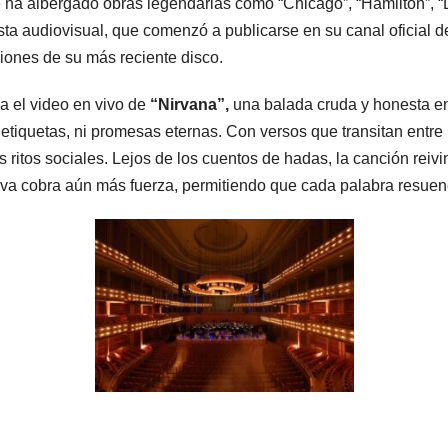
e ha albergado obras legendarias como “Chicago”, “Hamilton”, “
esta audiovisual, que comenzó a publicarse en su canal oficial 
ciones de su más reciente disco.
za el video en vivo de
“Nirvana”,
una balada cruda y honesta en
tiquetas, ni promesas eternas. Con versos que transitan entre l
s ritos sociales. Lejos de los cuentos de hadas, la canción reivin
ativa cobra aún más fuerza, permitiendo que cada palabra resuen