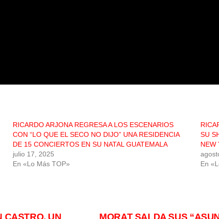
RICARDO ARJONA REGRESA A LOS ESCENARIOS
RICA
CON “LO QUE EL SECO NO DIJO” UNA RESIDENCIA
SU S
DE 15 CONCIERTOS EN SU NATAL GUATEMALA
NEW 
julio 17, 2025
agost
En «Lo Más TOP»
En «
N CASTRO, UN
MORAT SALDA SUS “ASUN