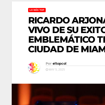
LO MÁS TOP
RICARDO ARJONA
VIVO DE SU EXI
EMBLEMÁTICO T
CIUDAD DE MIAM
Por
eltopcol
MAY 5, 2025