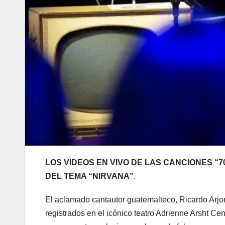
LOS VIDEOS EN VIVO DE LAS CANCIONES “
DEL TEMA “NIRVANA”
.
El aclamado cantautor guatemalteco, Ricardo Arjo
registrados en el icónico teatro Adrienne Arsht Ce