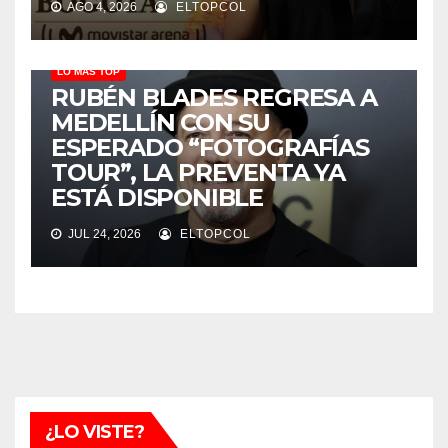
AGO 4, 2026
ELTOPCOL
LO MÁS TOP
RUBÉN BLADES REGRESA A
MEDELLÍN CON SU
ESPERADO “FOTOGRAFÍAS
TOUR”, LA PREVENTA YA
ESTÁ DISPONIBLE
JUL 24, 2026
ELTOPCOL
¿LO VISTE?