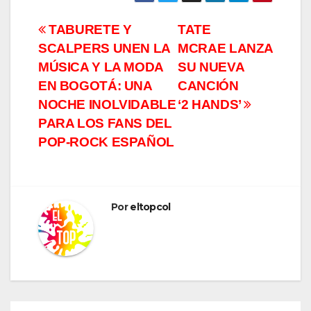
Navegación
TABURETE Y
TATE
SCALPERS UNEN LA
MCRAE LANZA
de
MÚSICA Y LA MODA
SU NUEVA
entradas
EN BOGOTÁ: UNA
CANCIÓN
NOCHE INOLVIDABLE
‘2 HANDS’
PARA LOS FANS DEL
POP-ROCK ESPAÑOL
Por
eltopcol