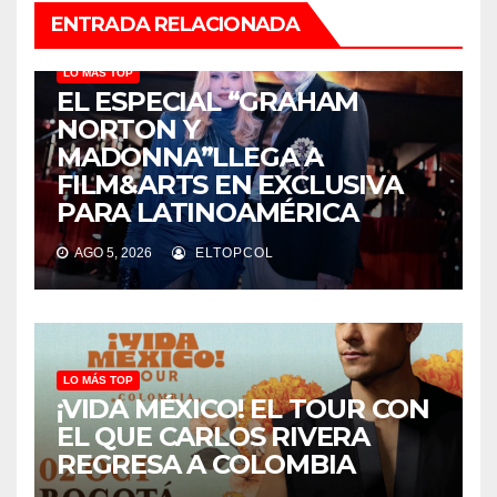
ENTRADA RELACIONADA
LO MÁS TOP
EL ESPECIAL “GRAHAM
NORTON Y
MADONNA”LLEGA A
FILM&ARTS EN EXCLUSIVA
PARA LATINOAMÉRICA
AGO 5, 2026
ELTOPCOL
LO MÁS TOP
¡VIDA MÉXICO! EL TOUR CON
EL QUE CARLOS RIVERA
REGRESA A COLOMBIA