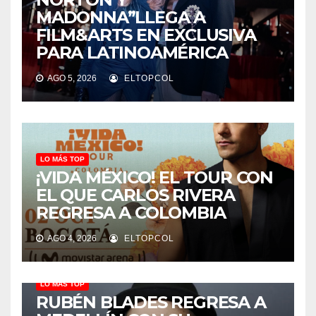
MADONNA”LLEGA A
FILM&ARTS EN EXCLUSIVA
PARA LATINOAMÉRICA
AGO 5, 2026
ELTOPCOL
LO MÁS TOP
¡VIDA MÉXICO! EL TOUR CON
EL QUE CARLOS RIVERA
REGRESA A COLOMBIA
AGO 4, 2026
ELTOPCOL
LO MÁS TOP
RUBÉN BLADES REGRESA A