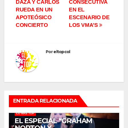
de
DAZA Y CARLOS
CONSECUTIVA
entradas
RUEDA EN UN
EN EL
APOTEÓSICO
ESCENARIO DE
CONCIERTO
LOS VMA’S
Por
eltopcol
ENTRADA RELACIONADA
LO MÁS TOP
EL ESPECIAL “GRAHAM
NORTON Y