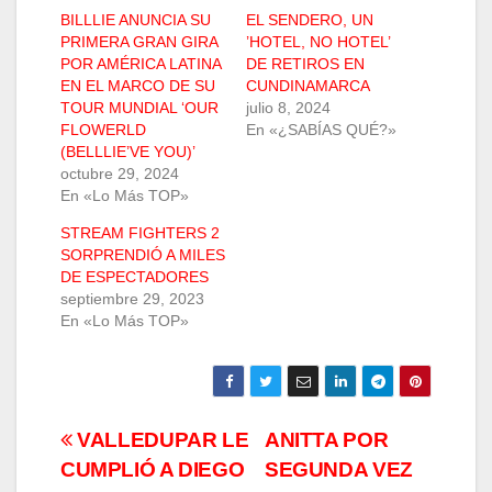
BILLLIE ANUNCIA SU
EL SENDERO, UN
PRIMERA GRAN GIRA
’HOTEL, NO HOTEL’
POR AMÉRICA LATINA
DE RETIROS EN
EN EL MARCO DE SU
CUNDINAMARCA
TOUR MUNDIAL ‘OUR
julio 8, 2024
FLOWERLD
En «¿SABÍAS QUÉ?»
(BELLLIE’VE YOU)’
octubre 29, 2024
En «Lo Más TOP»
STREAM FIGHTERS 2
SORPRENDIÓ A MILES
DE ESPECTADORES
septiembre 29, 2023
En «Lo Más TOP»
Navegación
VALLEDUPAR LE
ANITTA POR
CUMPLIÓ A DIEGO
SEGUNDA VEZ