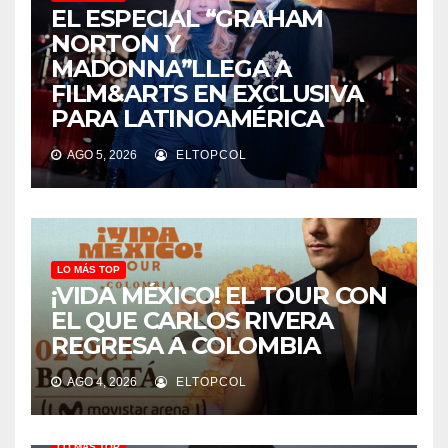
EL ESPECIAL “GRAHAM
NORTON Y
MADONNA”LLEGA A
FILM&ARTS EN EXCLUSIVA
PARA LATINOAMÉRICA
AGO 5, 2026
ELTOPCOL
LO MÁS TOP
¡VIDA MÉXICO! EL TOUR CON
EL QUE CARLOS RIVERA
REGRESA A COLOMBIA
AGO 4, 2026
ELTOPCOL
LO MÁS TOP