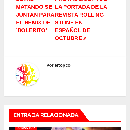
entradas
MATANDO SE
LA PORTADA DE LA
JUNTAN PARA
REVISTA ROLLING
EL REMIX DE
STONE EN
’BOLERITO’
ESPAÑOL DE
OCTUBRE
Por
eltopcol
ENTRADA RELACIONADA
LO MÁS TOP