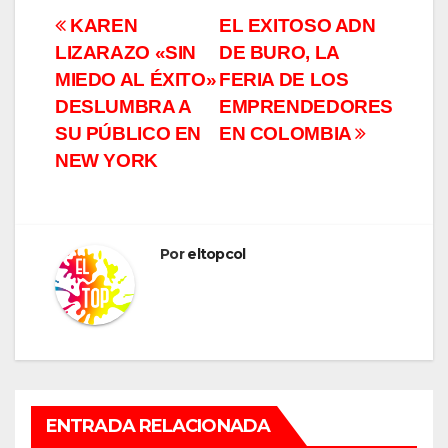
Navegación
KAREN
EL EXITOSO ADN
LIZARAZO «SIN
DE BURO, LA
de
MIEDO AL ÉXITO»
FERIA DE LOS
entradas
DESLUMBRA A
EMPRENDEDORES
SU PÚBLICO EN
EN COLOMBIA
NEW YORK
Por
eltopcol
ENTRADA RELACIONADA