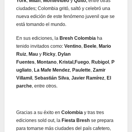
York
,
Milán
,
Montevideo
y
Quito,
entre otras
ciudades; Colombia gritó, saltó y celebró una
nueva edición de este fenómeno juvenil que se
está tomando el mundo.
En sus ediciones, la
Bresh Colombia
ha
tenido invitados como:
Ventino
,
Beele
,
Mario
Ruiz
,
Mau
y
Ricky
,
Dylan
Fuentes
,
Montano
,
Kristal,Fuego
,
Rubigol
,
P
ugliato
,
La Mafe Mendez
,
Paulette
,
Zamir
Villamil
,
Sebastián Silva
,
Javier Ramírez
,
El
parche
, entre otros.
Gracias a su éxito en
Colombia
y tras tres
ediciones sold out, la
Fiesta Bresh
se prepara
para tomarse más ciudades del país cafetero,