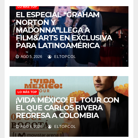
LO MÁS TOP
EL ESPECIAL “GRAHAM
NORTON Y
MADONNA”LLEGA A
FILM&ARTS EN EXCLUSIVA
PARA LATINOAMÉRICA
AGO 5, 2026
ELTOPCOL
LO MÁS TOP
¡VIDA MÉXICO! EL TOUR CON
EL QUE CARLOS RIVERA
REGRESA A COLOMBIA
AGO 4, 2026
ELTOPCOL