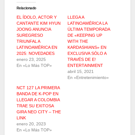
Relacionado
EL ÍDOLO, ACTOR Y
LLEGA A
CANTANTE KIM HYUN
LATINOAMÉRICA LA
JOONG ANUNCIA
ÚLTIMA TEMPORADA
SUREGRESO
DE «KEEPING UP
TRIUNFAL A
WITH THE
LATINOAMÉRICA EN
KARDASHIANS» EN
2025: NOVEDADES
EXCLUSIVA SÓLO A
enero 23, 2025
TRAVÉS DE E!
En «Lo Más TOP»
ENTERTAINMENT
abril 15, 2021
En «Entretenimiento»
NCT 127 LA PRIMERA
BANDA DE K-POP EN
LLEGAR A COLOMBIA
TRAE SU EXITOSA
GIRA NEO CITY – THE
LINK
enero 20, 2023
En «Lo Más TOP»