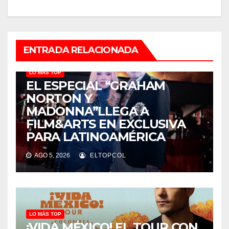
ENTRADA RELACIONADA
LO MÁS TOP
EL ESPECIAL “GRAHAM
NORTON Y
MADONNA”LLEGA A
FILM&ARTS EN EXCLUSIVA
PARA LATINOAMÉRICA
AGO 5, 2026
ELTOPCOL
LO MÁS TOP
¡VIDA MÉXICO! EL TOUR CON