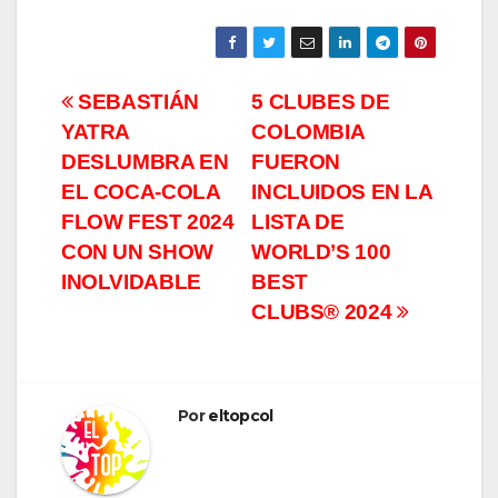
Navegación
SEBASTIÁN
5 CLUBES DE
YATRA
COLOMBIA
de
DESLUMBRA EN
FUERON
entradas
EL COCA-COLA
INCLUIDOS EN LA
FLOW FEST 2024
LISTA DE
CON UN SHOW
WORLD’S 100
INOLVIDABLE
BEST
CLUBS® 2024
Por
eltopcol