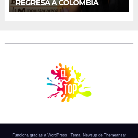
REGRESA A COLOMBIA
Funciona gracias a WordPress
|
Tema: Newsup de
Themeansar