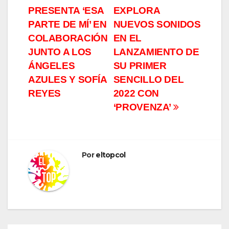
Navegación
PRESENTA ‘ESA
EXPLORA
de
PARTE DE MÍ’ EN
NUEVOS SONIDOS
entradas
COLABORACIÓN
EN EL
JUNTO A LOS
LANZAMIENTO DE
ÁNGELES
SU PRIMER
AZULES Y SOFÍA
SENCILLO DEL
REYES
2022 CON
‘PROVENZA’
Por
eltopcol