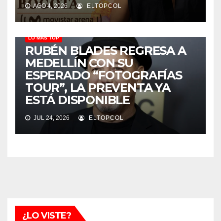
AGO 4, 2026
ELTOPCOL
LO MÁS TOP
RUBÉN BLADES REGRESA A
MEDELLÍN CON SU
ESPERADO “FOTOGRAFÍAS
TOUR”, LA PREVENTA YA
ESTÁ DISPONIBLE
JUL 24, 2026
ELTOPCOL
¿LO VISTE?