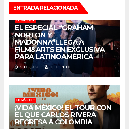
ENTRADA RELACIONADA
LO MÁS TOP
EL ESPECIAL “GRAHAM
NORTON Y
MADONNA”LLEGA A
FILM&ARTS EN EXCLUSIVA
PARA LATINOAMÉRICA
AGO 5, 2026
ELTOPCOL
LO MÁS TOP
¡VIDA MÉXICO! EL TOUR CON
EL QUE CARLOS RIVERA
REGRESA A COLOMBIA