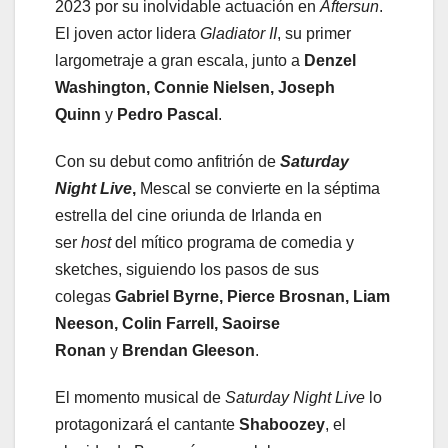
2023 por su inolvidable actuación en
Aftersun
.
El joven actor lidera
Gladiator II
, su primer
largometraje a gran escala, junto a
Denzel
Washington, Connie Nielsen, Joseph
Quinn
y
Pedro Pascal
.
Con su debut como anfitrión de
Saturday
Night Live
,
Mescal se convierte en la séptima
estrella del cine oriunda de Irlanda en
ser
host
del mítico programa de comedia y
sketches, siguiendo los pasos de sus
colegas
Gabriel Byrne
,
Pierce Brosnan
,
Liam
Neeson
,
Colin Farrell
, S
aoirse
Ronan
y
Brendan Gleeson
.
El momento musical de
Saturday Night Live
lo
protagonizará el cantante
Shaboozey
, el