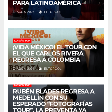
PARA LATINOAMÉRICA
AGO 5, 2026
ELTOPCOL
LO MÁS TOP
¡VIDA MÉXICO! EL TOUR CON
EL QUE CARLOS RIVERA
REGRESA A COLOMBIA
AGO 4, 2026
ELTOPCOL
LO MÁS TOP
RUBÉN BLADES REGRESA A
MEDELLÍN CON SU
ESPERADO “FOTOGRAFÍAS
TOUR”, LA PREVENTA YA