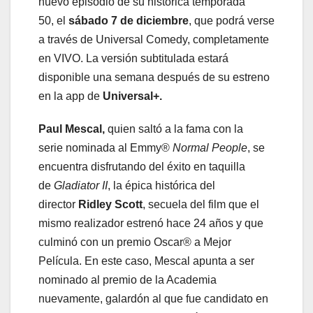
nuevo episodio de su histórica temporada
50, el
sá
bado
7
de
diciembre
, que podrá verse
a través de Universal Comedy, completamente
en VIVO. La versión subtitulada estará
disponible una semana después de su estreno
en la app de
Universal+.
Paul Mescal
,
quien saltó a la fama con la
serie nominada al Emmy®
Normal People
,
se
encuentra disfrutando del éxito en taquilla
de
Gladiator II
, la épica histórica del
director
Ridley Scott
, secuela del film que el
mismo realizador estrenó hace 24 años y que
culminó con un premio Oscar® a Mejor
Película. En este caso, Mescal apunta a ser
nominado al premio de la Academia
nuevamente, galardón al que fue candidato en