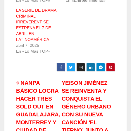
En «Lo Más TOP»
En «Entretenimiento»
LA SERIE DE DRAMA
CRIMINAL
IRREVERENT SE
ESTRENA EL 7 DE
ABRIL EN
LATINOAMÉRICA
abril 7, 2025
En «Lo Más TOP»
Navegación
NANPA
YEISON JIMÉNEZ
BÁSICO LOGRA
SE REINVENTA Y
de
HACER TRES
CONQUISTA EL
entradas
SOLD OUT EN
GÉNERO URBANO
GUADALAJARA,
CON SU NUEVA
MONTERREY Y
CANCIÓN ‘EL
CIUDAD DE
TIERNO’ JUNTO A