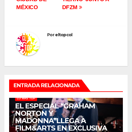
MÉXICO
DFZM
Por
eltopcol
ENTRADA RELACIONADA
LO MÁS TOP
EL ESPECIAL “GRAHAM
NORTON Y
MADONNA”LLEGA A
FILM&ARTS EN EXCLUSIVA