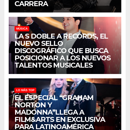
CARRERA
MÚSICA
LA S DOBLE A RECORDS, EL
NUEVO SELLO
DISCOGRÁFICO QUE BUSCA
POSICIONAR A LOS NUEVOS
TALENTOS MUSICALES
LO MÁS TOP
EL ESPECIAL “GRAHAM
NORTON Y
MADONNA”LLEGA A
FILM&ARTS EN EXCLUSIVA
PARA LATINOAMÉRICA