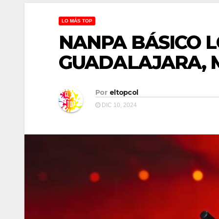
LO MÁS TOP
NANPA BÁSICO L
GUADALAJARA, 
Por
eltopcol
DIC 10, 2024