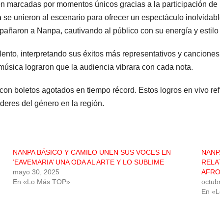
 marcadas por momentos únicos gracias a la participación de 
n
se unieron al escenario para ofrecer un espectáculo inolvidable
añaron a Nanpa, cautivando al público con su energía y estilo 
lento, interpretando sus éxitos más representativos y cancione
música lograron que la audiencia vibrara con cada nota.
con boletos agotados en tiempo récord. Estos logros en vivo re
íderes del género en la región.
NANPA BÁSICO Y CAMILO UNEN SUS VOCES EN
NANP
’EAVEMARIA’ UNA ODA AL ARTE Y LO SUBLIME
RELA
mayo 30, 2025
AFR
En «Lo Más TOP»
octub
En «