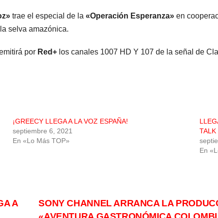
oz»
trae el especial de la
«Operación Esperanza»
en cooperaci
n la selva amazónica.
emitirá por
Red+
los canales 1007 HD Y 107 de la señal de Clar
¡GREECY LLEGA A LA VOZ ESPAÑA!
LLEG
septiembre 6, 2021
TALK
En «Lo Más TOP»
septi
En «
GA A
SONY CHANNEL ARRANCA LA PRODUCC
«AVENTURA GASTRONÓMICA COLOMB