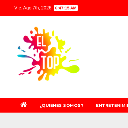
Saltar
Vie. Ago 7th, 2026
6:47:17 AM
al
contenido
¿QUIENES SOMOS?
ENTRETENIM