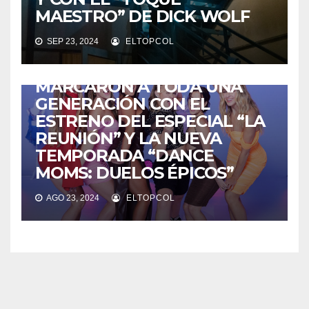
MAESTRO” DE DICK WOLF
TELEVISIÓN
“DANCE MOMS” REGRESA A
SEP 23, 2024
ELTOPCOL
LIFETIME Y REVIVE
LOS MOMENTOS QUE
MARCARON A TODA UNA
GENERACIÓN CON EL
ESTRENO DEL ESPECIAL “LA
REUNIÓN” Y LA NUEVA
TEMPORADA “DANCE
MOMS: DUELOS ÉPICOS”
AGO 23, 2024
ELTOPCOL