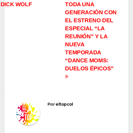
 DICK WOLF
TODA UNA
GENERACIÓN CON
EL ESTRENO DEL
ESPECIAL “LA
REUNIÓN” Y LA
NUEVA
TEMPORADA
“DANCE MOMS:
DUELOS ÉPICOS”
Por
eltopcol