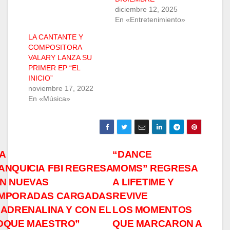
diciembre 12, 2025
En «Entretenimiento»
LA CANTANTE Y
COMPOSITORA
VALARY LANZA SU
PRIMER EP “EL
INICIO”
noviembre 17, 2022
En «Música»
Navegación
A
“DANCE
ANQUICIA FBI REGRESA
MOMS” REGRESA
de
N NUEVAS
A LIFETIME Y
entradas
MPORADAS CARGADAS
REVIVE
 ADRENALINA Y CON EL
LOS MOMENTOS
OQUE MAESTRO”
QUE MARCARON A