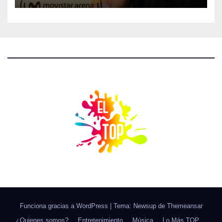
Funciona gracias a WordPress
|
Tema: Newsup de
Themeansar
¿Quienes somos?
Entretenimiento
Música
Lo Más TOP