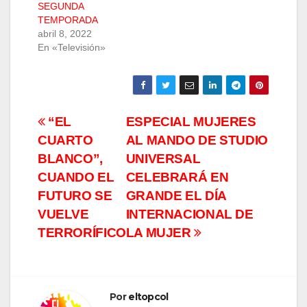
SEGUNDA
TEMPORADA
abril 8, 2022
En «Televisión»
Navegación
“EL
ESPECIAL MUJERES
CUARTO
AL MANDO DE STUDIO
de
BLANCO”,
UNIVERSAL
entradas
CUANDO EL
CELEBRARÁ EN
FUTURO SE
GRANDE EL DÍA
VUELVE
INTERNACIONAL DE
TERRORÍFICO
LA MUJER
Por
eltopcol