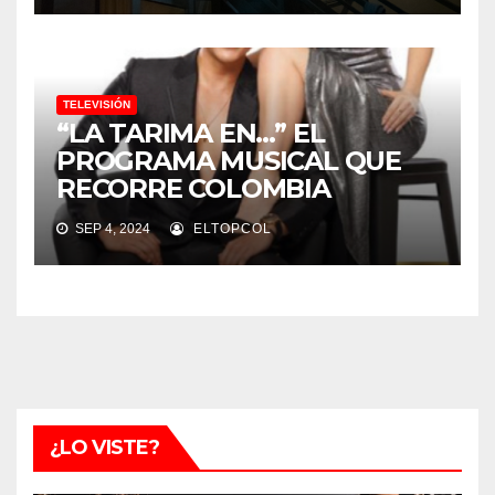
TELEVISIÓN
“LA TARIMA EN…” EL
PROGRAMA MUSICAL QUE
RECORRE COLOMBIA
SEP 4, 2024
ELTOPCOL
¿LO VISTE?