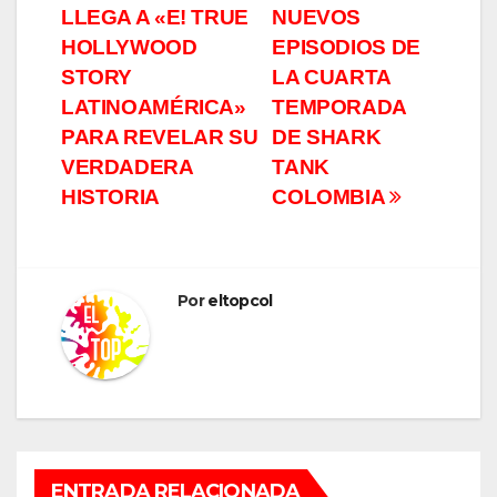
LLEGA A «E! TRUE
NUEVOS
de
HOLLYWOOD
EPISODIOS DE
entradas
STORY
LA CUARTA
LATINOAMÉRICA»
TEMPORADA
PARA REVELAR SU
DE SHARK
VERDADERA
TANK
HISTORIA
COLOMBIA
Por
eltopcol
ENTRADA RELACIONADA