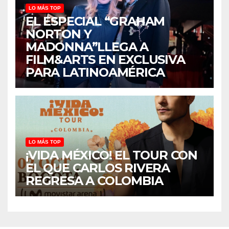
LO MÁS TOP
EL ESPECIAL “GRAHAM
NORTON Y
MADONNA”LLEGA A
FILM&ARTS EN EXCLUSIVA
PARA LATINOAMÉRICA
LO MÁS TOP
¡VIDA MÉXICO! EL TOUR CON
EL QUE CARLOS RIVERA
REGRESA A COLOMBIA