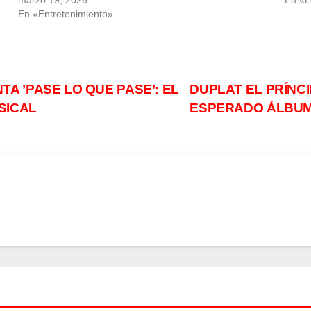
marzo 19, 2026
En «
En «Entretenimiento»
 ’PASE LO QUE PASE’: EL
DUPLAT EL PRÍNC
SICAL
ESPERADO ÁLBUM