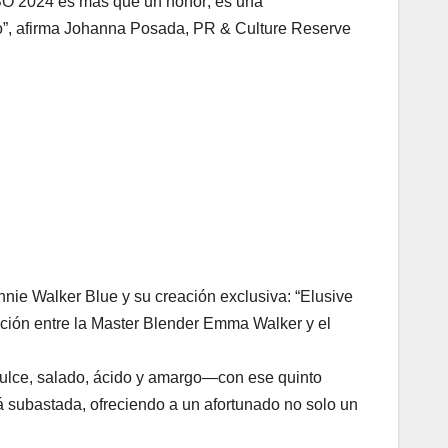
BO 2024 es más que un honor; es una
o”, afirma Johanna Posada, PR & Culture Reserve
nnie Walker Blue y su creación exclusiva: “Elusive
ación entre la Master Blender Emma Walker y el
dulce, salado, ácido y amargo—con ese quinto
á subastada, ofreciendo a un afortunado no solo un