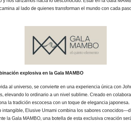
o y nos lanzamos hacia lo desconocido. Estar en la Gala MAM
 camina al lado de quienes transforman el mundo con cada pas
mbinación explosiva en la Gala MAMBO
ida al universo, se convierte en una experiencia única con Joh
s, elevando lo ordinario a un nivel sublime. Creado en colabor
ona la tradición escocesa con un toque de elegancia japonesa.
 lo intangible, Elusive Umami combina los sabores conocidos—
nte la Gala MAMBO, una botella de esta exclusiva creación ser