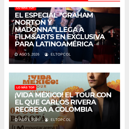
LO MÁS TOP
EL ESPECIAL “GRAHAM
NORTON Y
MADONNA”LLEGA A
FILM&ARTS EN EXCLUSIVA
PARA LATINOAMÉRICA
AGO 5, 2026
ELTOPCOL
LO MÁS TOP
¡VIDA MÉXICO! EL TOUR CON
EL QUE CARLOS RIVERA
REGRESA A COLOMBIA
AGO 4, 2026
ELTOPCOL