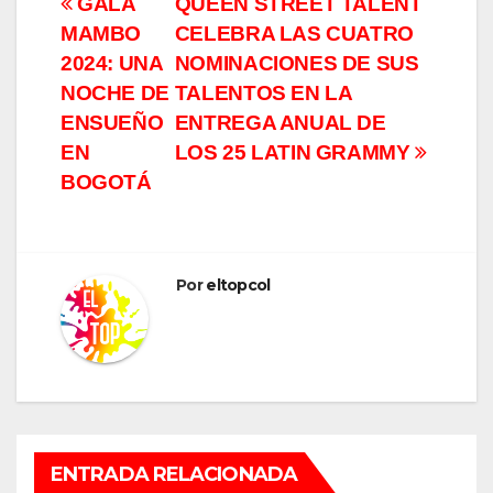
Navegación
GALA
QUEEN STREET TALENT
MAMBO
CELEBRA LAS CUATRO
de
2024: UNA
NOMINACIONES DE SUS
entradas
NOCHE DE
TALENTOS EN LA
ENSUEÑO
ENTREGA ANUAL DE
EN
LOS 25 LATIN GRAMMY
BOGOTÁ
Por
eltopcol
ENTRADA RELACIONADA