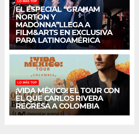
LO MÁS TOP
EL ESPECIAL “GRAHAM
NORTON Y
MADONNA”LLEGA A
FILM&ARTS EN EXCLUSIVA
PARA LATINOAMÉRICA
LO MÁS TOP
¡VIDA MÉXICO! EL TOUR CON
EL QUE CARLOS RIVERA
REGRESA A COLOMBIA