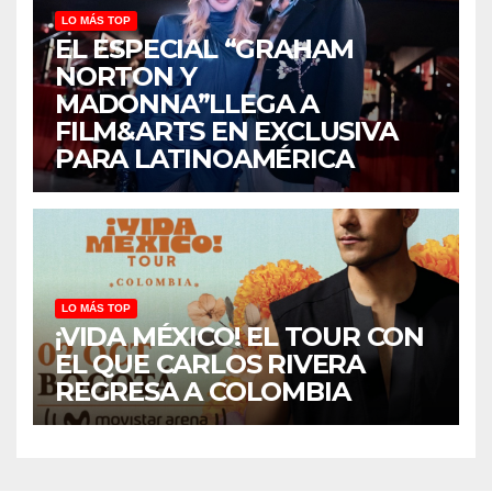
LO MÁS TOP
EL ESPECIAL “GRAHAM
NORTON Y
MADONNA”LLEGA A
FILM&ARTS EN EXCLUSIVA
PARA LATINOAMÉRICA
LO MÁS TOP
¡VIDA MÉXICO! EL TOUR CON
EL QUE CARLOS RIVERA
REGRESA A COLOMBIA