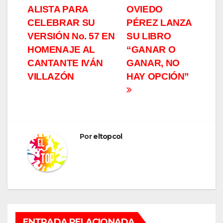
entradas
ALISTA PARA
OVIEDO
CELEBRAR SU
PÉREZ LANZA
VERSIÓN No. 57 EN
SU LIBRO
HOMENAJE AL
“GANAR O
CANTANTE IVÁN
GANAR, NO
VILLAZÓN
HAY OPCIÓN”
Por
eltopcol
ENTRADA RELACIONADA