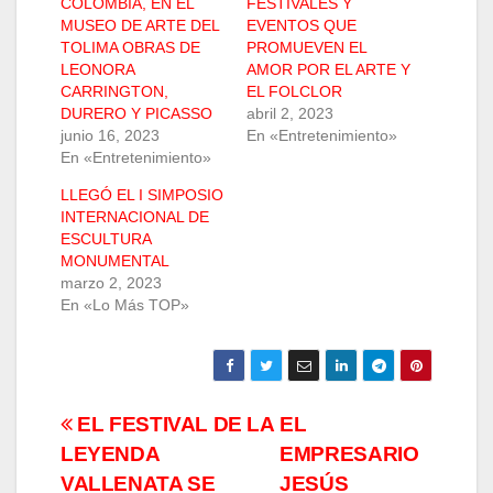
COLOMBIA, EN EL
FESTIVALES Y
MUSEO DE ARTE DEL
EVENTOS QUE
TOLIMA OBRAS DE
PROMUEVEN EL
LEONORA
AMOR POR EL ARTE Y
CARRINGTON,
EL FOLCLOR
DURERO Y PICASSO
abril 2, 2023
junio 16, 2023
En «Entretenimiento»
En «Entretenimiento»
LLEGÓ EL I SIMPOSIO
INTERNACIONAL DE
ESCULTURA
MONUMENTAL
marzo 2, 2023
En «Lo Más TOP»
Navegación
EL FESTIVAL DE LA
EL
LEYENDA
EMPRESARIO
de
VALLENATA SE
JESÚS