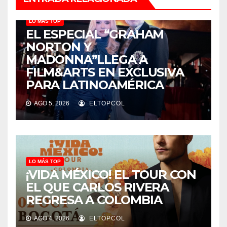
LO MÁS TOP
EL ESPECIAL “GRAHAM
NORTON Y
MADONNA”LLEGA A
FILM&ARTS EN EXCLUSIVA
PARA LATINOAMÉRICA
AGO 5, 2026
ELTOPCOL
LO MÁS TOP
¡VIDA MÉXICO! EL TOUR CON
EL QUE CARLOS RIVERA
REGRESA A COLOMBIA
AGO 4, 2026
ELTOPCOL