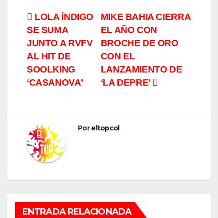
Navegación
LOLA ÍNDIGO
MIKE BAHIA CIERRA
SE SUMA
EL AÑO CON
de
JUNTO A RVFV
BROCHE DE ORO
entradas
AL HIT DE
CON EL
SOOLKING
LANZAMIENTO DE
‘CASANOVA’
‘LA DEPRE’
Por
eltopcol
ENTRADA RELACIONADA