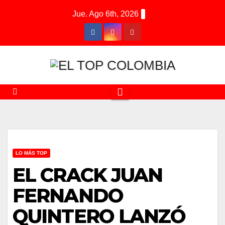
Saltar
Jue. Ago 6th, 2026
al
contenido
LO MÁS TOP
EL CRACK JUAN
FERNANDO
QUINTERO LANZÓ