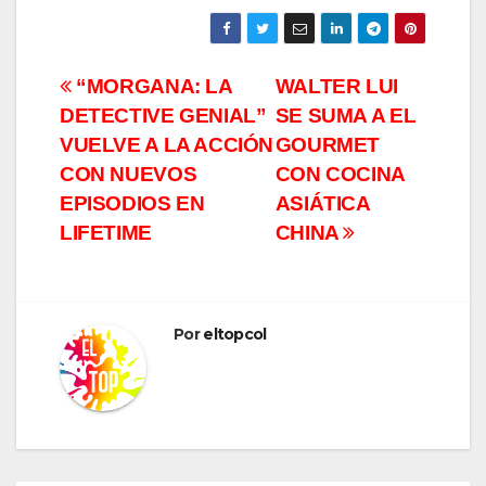
Navegación
“MORGANA: LA
WALTER LUI
DETECTIVE GENIAL”
SE SUMA A EL
de
VUELVE A LA ACCIÓN
GOURMET
entradas
CON NUEVOS
CON COCINA
EPISODIOS EN
ASIÁTICA
LIFETIME
CHINA
Por
eltopcol