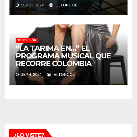
SEP 23, 2024
ELTOPCOL
TELEVISIÓN
“LA TARIMA EN…” EL
PROGRAMA MUSICAL QUE
RECORRE COLOMBIA
SEP 4, 2024
ELTOPCOL
¿LO VISTE?