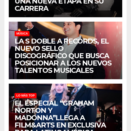
UNA NUEVA ETAPA EN SU
CARRERA
MÚSICA
LA S DOBLE A RECORDS, EL
NUEVO SELLO
DISCOGRÁFICO QUE BUSCA
POSICIONAR A LOS NUEVOS
TALENTOS MUSICALES
LO MÁS TOP
EL ESPECIAL “GRAHAM
NORTON Y
MADONNA”LLEGA A
FILM&ARTS EN EXCLUSIVA