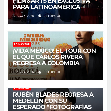
FILM&ARTS EN EXCLUSIVA
PARA LATINOAMÉRICA
AGO 5, 2026
ELTOPCOL
LO MÁS TOP
¡VIDA MÉXICO! EL TOUR CON
EL QUE CARLOS RIVERA
REGRESA A COLOMBIA
AGO 4, 2026
ELTOPCOL
LO MÁS TOP
RUBÉN BLADES REGRESA A
MEDELLÍN CON SU
ESPERADO “FOTOGRAFÍAS