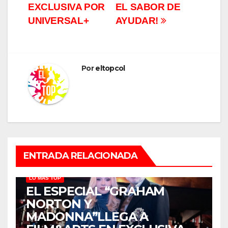
EXCLUSIVA POR
EL SABOR DE
UNIVERSAL+
AYUDAR!
Por
eltopcol
ENTRADA RELACIONADA
LO MÁS TOP
EL ESPECIAL “GRAHAM
NORTON Y
MADONNA”LLEGA A