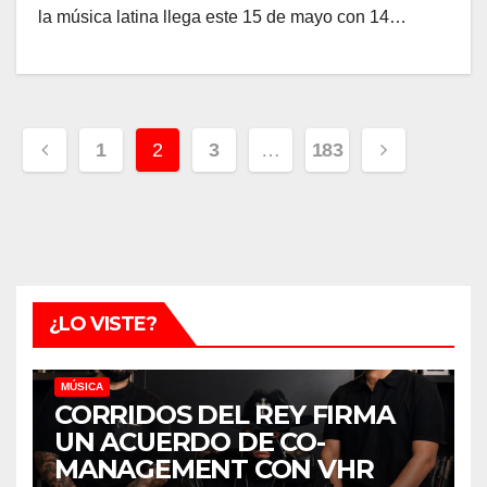
la música latina llega este 15 de mayo con 14…
Navegación
1
2
3
…
183
de
entradas
¿LO VISTE?
MÚSICA
CORRIDOS DEL REY FIRMA
UN ACUERDO DE CO-
MANAGEMENT CON VHR