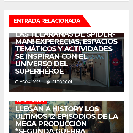
ENTRETENIMIENTO
ENTRADA RELACIONADA
¡COLOMBIA SE ENREDÓ EN
LAS TELARAÑAS DE SPIDER-
MAN! EXPERECIAS, ESPACIOS
TEMÁTICOS Y ACTIVIDADES
SE INSPIRAN CON EL
UNIVERSO DEL
SUPERHÉROE
AGO 4, 2026
ELTOPCOL
ENTRETENIMIENTO
LLEGAN A HISTORY LOS
ÚLTIMOS 12 EPISODIOS DE LA
MEGA PRODUCCIÓN
“SEGUNDA GUERRA