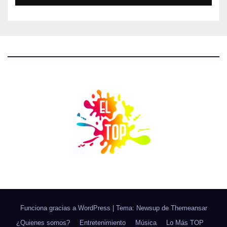
Funciona gracias a WordPress
|
Tema: Newsup de
Themeansar
¿Quienes somos?
Entretenimiento
Música
Lo Más TOP