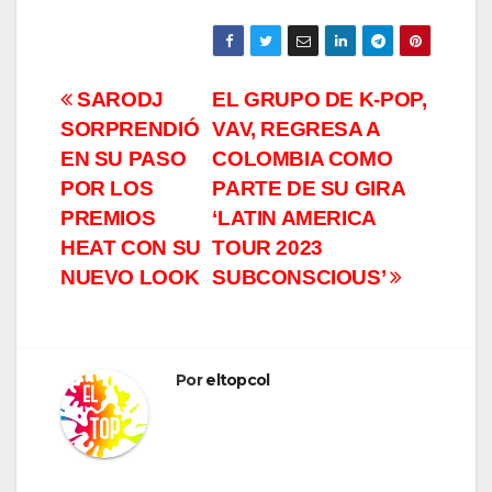
Navegación
SARODJ
EL GRUPO DE K-POP,
SORPRENDIÓ
VAV, REGRESA A
de
EN SU PASO
COLOMBIA COMO
entradas
POR LOS
PARTE DE SU GIRA
PREMIOS
‘LATIN AMERICA
HEAT CON SU
TOUR 2023
NUEVO LOOK
SUBCONSCIOUS’
Por
eltopcol