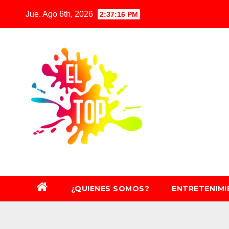
Saltar
Jue. Ago 6th, 2026
2:37:17 PM
al
contenido
¿QUIENES SOMOS?
ENTRETENIM