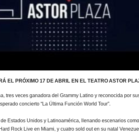
Á EL PRÓXIMO 17 DE ABRIL EN EL TEATRO ASTOR PLA
a, tres veces ganadora del Grammy Latino y reconocida por sus
sperado concierto “La Última Función World Tour”.
s de Estados Unidos y Latinoamérica, llenando escenarios como:
rd Rock Live en Miami, y cuatro sold out en su natal Venezuel