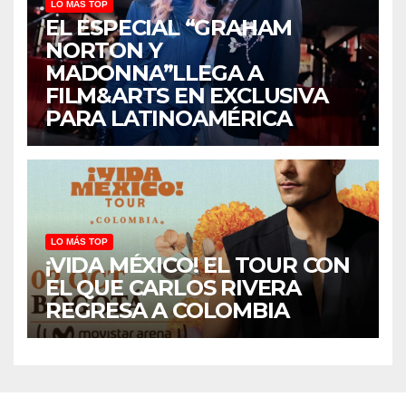
LO MÁS TOP
EL ESPECIAL “GRAHAM
NORTON Y
MADONNA”LLEGA A
FILM&ARTS EN EXCLUSIVA
PARA LATINOAMÉRICA
LO MÁS TOP
¡VIDA MÉXICO! EL TOUR CON
EL QUE CARLOS RIVERA
REGRESA A COLOMBIA