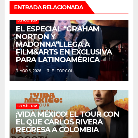
ENTRADA RELACIONADA
LO MÁS TOP
EL ESPECIAL “GRAHAM
NORTON Y
MADONNA”LLEGA A
FILM&ARTS EN EXCLUSIVA
PARA LATINOAMÉRICA
AGO 5, 2026
ELTOPCOL
LO MÁS TOP
¡VIDA MÉXICO! EL TOUR CON
EL QUE CARLOS RIVERA
REGRESA A COLOMBIA