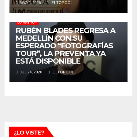
AGO 4, 2026
ELTOPCOL
LO MÁS TOP
RUBÉN BLADES REGRESA A
MEDELLÍN CON SU
ESPERADO “FOTOGRAFÍAS
TOUR”, LA PREVENTA YA
ESTÁ DISPONIBLE
JUL 24, 2026
ELTOPCOL
¿LO VISTE?