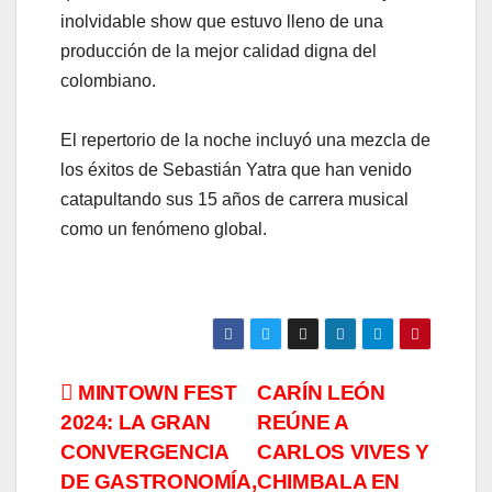
inolvidable show que estuvo lleno de una
producción de la mejor calidad digna del
colombiano.
El repertorio de la noche incluyó una mezcla de
los éxitos de Sebastián Yatra que han venido
catapultando sus 15 años de carrera musical
como un fenómeno global.
Navegación
MINTOWN FEST
CARÍN LEÓN
2024: LA GRAN
REÚNE A
de
CONVERGENCIA
CARLOS VIVES Y
entradas
DE GASTRONOMÍA,
CHIMBALA EN