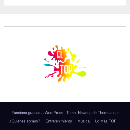
Funciona gracias a WordPress
|
Tema: Newsup de
Themeansar
¿Quienes somos?
Entretenimiento
Música
Lo Más TOP