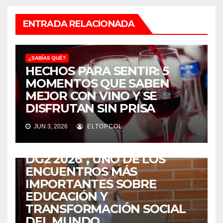
ENTRADA RELACIONADA
¿SABÍAS QUÉ?
HECHOS PARA SENTIR: 5
MOMENTOS QUE SABEN
MEJOR CON VINO Y SE
DISFRUTAN SIN PRISA
¿SABÍAS QUÉ?
JUN 3, 2026
ELTOPCOL
COLOMBIA SERÁ LA SEDE DE
“LA ESCUELA DE VERANO
DG2 2026”, UNO DE LOS
ENCUENTROS MÁS
IMPORTANTES SOBRE
EDUCACIÓN Y
TRANSFORMACIÓN SOCIAL
DEL MUNDO