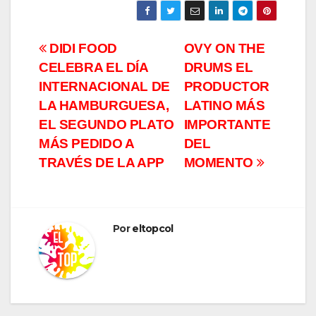
Navegación
DIDI FOOD
OVY ON THE
CELEBRA EL DÍA
DRUMS EL
de
INTERNACIONAL DE
PRODUCTOR
entradas
LA HAMBURGUESA,
LATINO MÁS
EL SEGUNDO PLATO
IMPORTANTE
MÁS PEDIDO A
DEL
TRAVÉS DE LA APP
MOMENTO
Por
eltopcol