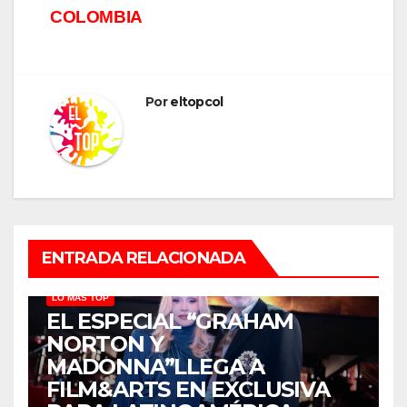
COLOMBIA
Por
eltopcol
ENTRADA RELACIONADA
LO MÁS TOP
EL ESPECIAL “GRAHAM
NORTON Y
MADONNA”LLEGA A
FILM&ARTS EN EXCLUSIVA