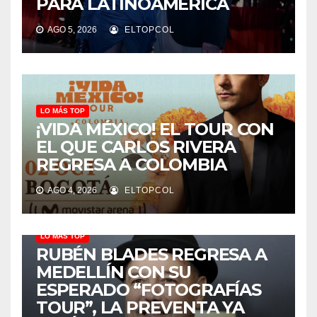
PARA LATINOAMÉRICA
AGO 5, 2026
ELTOPCOL
LO MÁS TOP
¡VIDA MÉXICO! EL TOUR CON
EL QUE CARLOS RIVERA
REGRESA A COLOMBIA
AGO 4, 2026
ELTOPCOL
LO MÁS TOP
RUBÉN BLADES REGRESA A
MEDELLÍN CON SU
ESPERADO “FOTOGRAFÍAS
TOUR”, LA PREVENTA YA