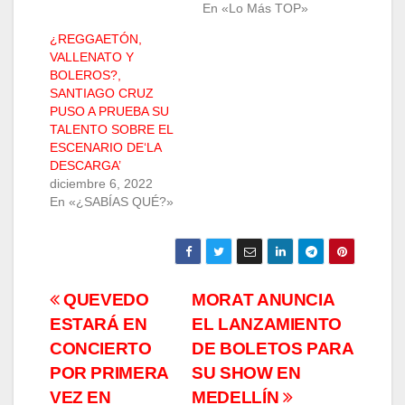
En «Lo Más TOP»
¿REGGAETÓN,
VALLENATO Y
BOLEROS?,
SANTIAGO CRUZ
PUSO A PRUEBA SU
TALENTO SOBRE EL
ESCENARIO DE‘LA
DESCARGA’
diciembre 6, 2022
En «¿SABÍAS QUÉ?»
Navegación
QUEVEDO
MORAT ANUNCIA
ESTARÁ EN
EL LANZAMIENTO
de
CONCIERTO
DE BOLETOS PARA
entradas
POR PRIMERA
SU SHOW EN
VEZ EN
MEDELLÍN