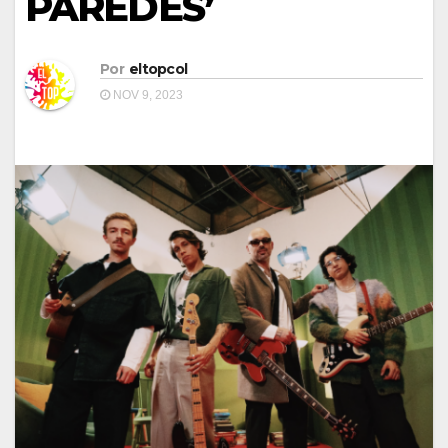
PAREDES’
Por
eltopcol
NOV 9, 2023