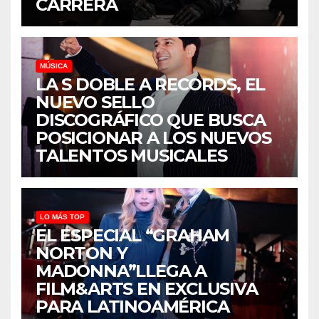
CARRERA
MÚSICA
LA S DOBLE A RECORDS, EL
NUEVO SELLO
DISCOGRÁFICO QUE BUSCA
POSICIONAR A LOS NUEVOS
TALENTOS MUSICALES
LO MÁS TOP
EL ESPECIAL “GRAHAM
NORTON Y
MADONNA”LLEGA A
FILM&ARTS EN EXCLUSIVA
PARA LATINOAMÉRICA