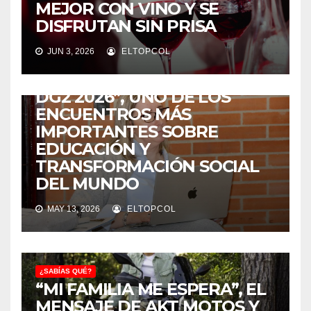
MEJOR CON VINO Y SE
DISFRUTAN SIN PRISA
¿SABÍAS QUÉ?
JUN 3, 2026
ELTOPCOL
COLOMBIA SERÁ LA SEDE DE
“LA ESCUELA DE VERANO
DG2 2026”, UNO DE LOS
ENCUENTROS MÁS
IMPORTANTES SOBRE
EDUCACIÓN Y
TRANSFORMACIÓN SOCIAL
DEL MUNDO
MAY 13, 2026
ELTOPCOL
¿SABÍAS QUÉ?
“MI FAMILIA ME ESPERA”, EL
MENSAJE DE AKT MOTOS Y