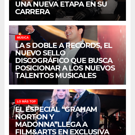
UNA NUEVA ETAPA EN SU
CARRERA
MÚSICA
LA S DOBLE A RECORDS, EL
NUEVO SELLO
DISCOGRÁFICO QUE BUSCA
POSICIONAR A LOS NUEVOS
TALENTOS MUSICALES
LO MÁS TOP
EL ESPECIAL “GRAHAM
NORTON Y
MADONNA”LLEGA A
FILM&ARTS EN EXCLUSIVA