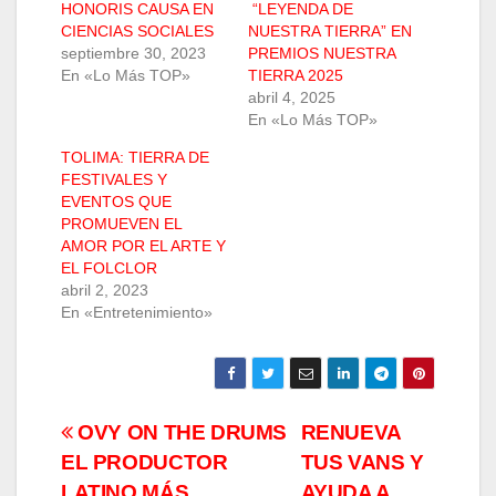
HONORIS CAUSA EN
“LEYENDA DE
CIENCIAS SOCIALES
NUESTRA TIERRA” EN
septiembre 30, 2023
PREMIOS NUESTRA
En «Lo Más TOP»
TIERRA 2025
abril 4, 2025
En «Lo Más TOP»
TOLIMA: TIERRA DE
FESTIVALES Y
EVENTOS QUE
PROMUEVEN EL
AMOR POR EL ARTE Y
EL FOLCLOR
abril 2, 2023
En «Entretenimiento»
Navegación
OVY ON THE DRUMS
RENUEVA
EL PRODUCTOR
TUS VANS Y
de
LATINO MÁS
AYUDA A