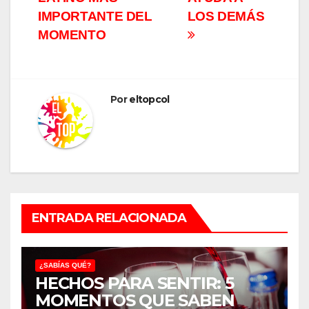
entradas
IMPORTANTE DEL
LOS DEMÁS
MOMENTO
Por
eltopcol
ENTRADA RELACIONADA
¿SABÍAS QUÉ?
HECHOS PARA SENTIR: 5
MOMENTOS QUE SABEN