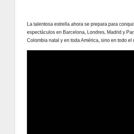
La talentosa estrella ahora se prepara para conqui
espectáculos en Barcelona, Londres, Madrid y Parí
Colombia natal y en toda América, sino en todo el