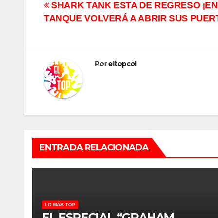
Navegación
SHARK TANK ESTA DE REGRESO ¡EN 
TANQUE VOLVERÁ A ABRIR SUS PUER
de
entradas
Por
eltopcol
ENTRADA RELACIONADA
LO MÁS TOP
EL ESPECIAL “GRAHAM