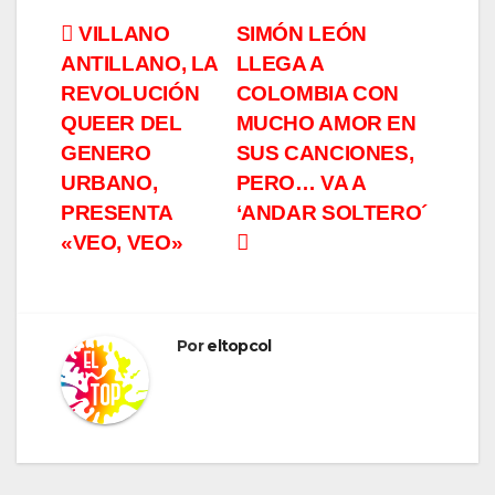
Navegación
VILLANO
SIMÓN LEÓN
ANTILLANO, LA
LLEGA A
de
REVOLUCIÓN
COLOMBIA CON
entradas
QUEER DEL
MUCHO AMOR EN
GENERO
SUS CANCIONES,
URBANO,
PERO… VA A
PRESENTA
‘ANDAR SOLTERO´
«VEO, VEO»
Por
eltopcol