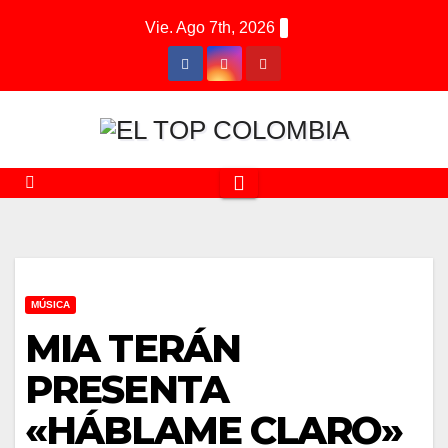
Saltar
Vie. Ago 7th, 2026
al
contenido
MÚSICA
MIA TERÁN
PRESENTA
«HÁBLAME CLARO»