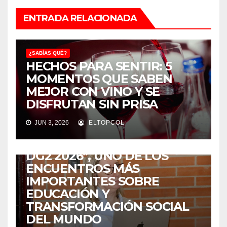
ENTRADA RELACIONADA
¿SABÍAS QUÉ?
HECHOS PARA SENTIR: 5
MOMENTOS QUE SABEN
MEJOR CON VINO Y SE
DISFRUTAN SIN PRISA
¿SABÍAS QUÉ?
JUN 3, 2026
ELTOPCOL
COLOMBIA SERÁ LA SEDE DE
“LA ESCUELA DE VERANO
DG2 2026”, UNO DE LOS
ENCUENTROS MÁS
IMPORTANTES SOBRE
EDUCACIÓN Y
TRANSFORMACIÓN SOCIAL
DEL MUNDO