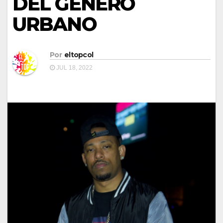
DEL GÉNERO
URBANO
Por
eltopcol
JUL 18, 2022