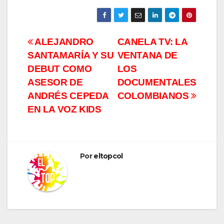
Navegación
ALEJANDRO
CANELA TV: LA
SANTAMARÍA Y SU
VENTANA DE
de
DEBUT COMO
LOS
entradas
ASESOR DE
DOCUMENTALES
ANDRÉS CEPEDA
COLOMBIANOS
EN LA VOZ KIDS
Por
eltopcol