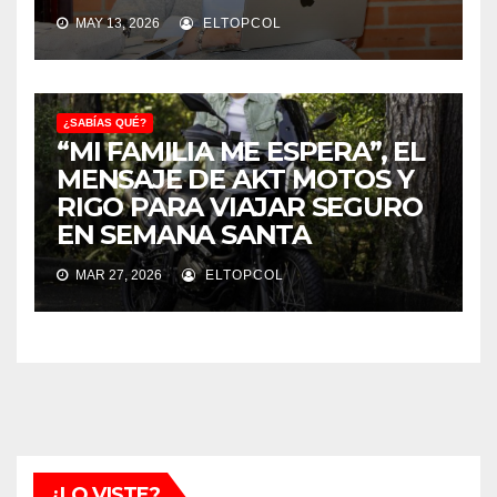
MAY 13, 2026
ELTOPCOL
¿SABÍAS QUÉ?
“MI FAMILIA ME ESPERA”, EL
MENSAJE DE AKT MOTOS Y
RIGO PARA VIAJAR SEGURO
EN SEMANA SANTA
MAR 27, 2026
ELTOPCOL
¿LO VISTE?