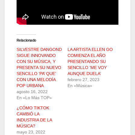
Relacionado
SILVESTRE DANGOND
LA ARTISTA ELLEN GO
SIGUE INNOVANDO
COMIENZA EL AÑO
CON SU MÚSICA, Y
PRESENTANDO SU
PRESENTA SU NUEVO
SENCILLO ‘ME VOY
SENCILLO ‘PA’ QUE’
AUNQUE DUELA’
CON UNA MELODÍA
febrero 27, 2023
POP URBANA
En «Música»
agosto 16, 2022
En «Lo Más TOP»
¿CÓMO TIKTOK
CAMBIÓ LA
INDUSTRIA DE LA
MÚSICA?
mayo 23, 2022