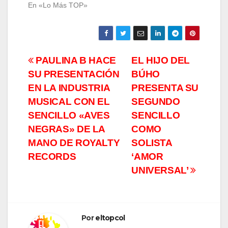
En «Lo Más TOP»
Navegación
PAULINA B HACE
EL HIJO DEL
SU PRESENTACIÓN
BÚHO
de
EN LA INDUSTRIA
PRESENTA SU
entradas
MUSICAL CON EL
SEGUNDO
SENCILLO «AVES
SENCILLO
NEGRAS» DE LA
COMO
MANO DE ROYALTY
SOLISTA
RECORDS
‘AMOR
UNIVERSAL’
Por
eltopcol