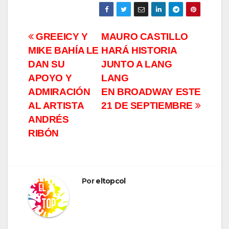
Navegación
GREEICY Y
MAURO CASTILLO
MIKE BAHÍA LE
HARÁ HISTORIA
de
DAN SU
JUNTO A LANG
entradas
APOYO Y
LANG
ADMIRACIÓN
EN BROADWAY ESTE
AL ARTISTA
21 DE SEPTIEMBRE
ANDRÉS
RIBÓN
Por
eltopcol