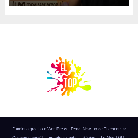
Funciona gracias a WordPress
|
Tema: Newsup de
Themeansar
¿Quienes somos?
Entretenimiento
Música
Lo Más TOP