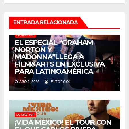
ENTRADA RELACIONADA
LO MÁS TOP
EL ESPECIAL “GRAHAM
NORTON Y
MADONNA”LLEGA A
FILM&ARTS EN EXCLUSIVA
PARA LATINOAMÉRICA
AGO 5, 2026
ELTOPCOL
LO MÁS TOP
¡VIDA MÉXICO! EL TOUR CON