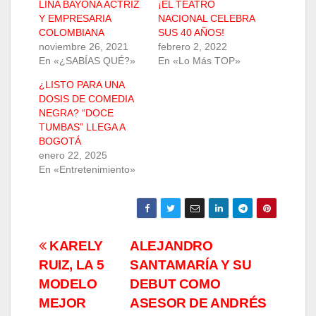
LINA BAYONA ACTRIZ
¡EL TEATRO
Y EMPRESARIA
NACIONAL CELEBRA
COLOMBIANA
SUS 40 AÑOS!
noviembre 26, 2021
febrero 2, 2022
En «¿SABÍAS QUÉ?»
En «Lo Más TOP»
¿LISTO PARA UNA
DOSIS DE COMEDIA
NEGRA? “DOCE
TUMBAS” LLEGA A
BOGOTÁ
enero 22, 2025
En «Entretenimiento»
Navegación
KARELY
ALEJANDRO
RUIZ, LA 5
SANTAMARÍA Y SU
de
MODELO
DEBUT COMO
entradas
MEJOR
ASESOR DE ANDRÉS