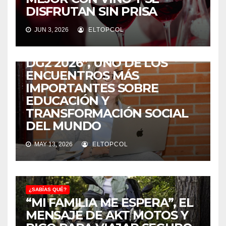
DISFRUTAN SIN PRISA
¿SABÍAS QUÉ?
JUN 3, 2026
ELTOPCOL
COLOMBIA SERÁ LA SEDE DE
“LA ESCUELA DE VERANO
DG2 2026”, UNO DE LOS
ENCUENTROS MÁS
IMPORTANTES SOBRE
EDUCACIÓN Y
TRANSFORMACIÓN SOCIAL
DEL MUNDO
MAY 13, 2026
ELTOPCOL
¿SABÍAS QUÉ?
“MI FAMILIA ME ESPERA”, EL
MENSAJE DE AKT MOTOS Y