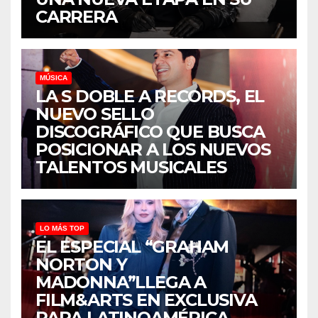
CARRERA
MÚSICA
LA S DOBLE A RECORDS, EL
NUEVO SELLO
DISCOGRÁFICO QUE BUSCA
POSICIONAR A LOS NUEVOS
TALENTOS MUSICALES
LO MÁS TOP
EL ESPECIAL “GRAHAM
NORTON Y
MADONNA”LLEGA A
FILM&ARTS EN EXCLUSIVA
PARA LATINOAMÉRICA