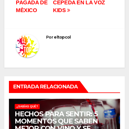
PAGADA DE
CEPEDA EN LA VOZ
MÈXICO
KIDS
Por
eltopcol
ENTRADA RELACIONADA
¿SABÍAS QUÉ?
HECHOS PARA SENTIR: 5
MOMENTOS QUE SABEN
MEJOR CON VINO Y SE