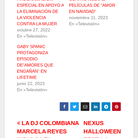
ESPECIAL EN APOYO A
PELÍCULAS DE “AMOR
LA ELIMINACIÓN DE
EN NAVIDAD”
LA VIOLENCIA
noviembre 11, 2023
CONTRA LA MUJER
En «Televisión»
octubre 27, 2022
En «Televisión»
GABY SPANIC
PROTAGONIZA
EPISODIO
DE“AMORES QUE
ENGAÑAN” EN
LIFETIME
junio 22, 2023
En «Televisión»
Navegación
LA DJ COLOMBIANA
NEXUS
MARCELA REYES
HALLOWEEN
de