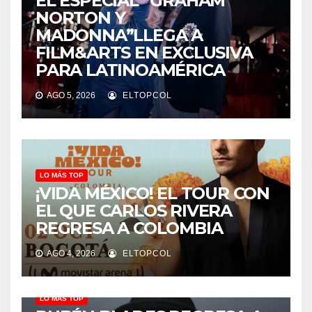
EL ESPECIAL “GRAHAM
NORTON Y
MADONNA”LLEGA A
FILM&ARTS EN EXCLUSIVA
PARA LATINOAMÉRICA
AGO 5, 2026
ELTOPCOL
LO MÁS TOP
¡VIDA MÉXICO! EL TOUR CON
EL QUE CARLOS RIVERA
REGRESA A COLOMBIA
AGO 4, 2026
ELTOPCOL
LO MÁS TOP