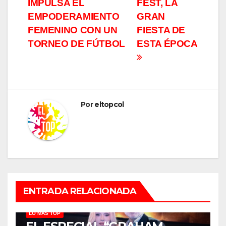
IMPULSA EL
FEST, LA
entradas
EMPODERAMIENTO
GRAN
FEMENINO CON UN
FIESTA DE
TORNEO DE FÚTBOL
ESTA ÉPOCA
Por
eltopcol
ENTRADA RELACIONADA
LO MÁS TOP