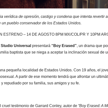
a verídica de opresión, castigo y condena que intenta revertir a
e un pueblo conservador de los Estados Unidos.
 ESTRENO – 14 DE AGOSTO 8PM MX/COL/PR Y 10PM AR
Studio Universal
presentará
“Boy Erased”
, un drama que pon
amilia baptista que se niega a aceptar la inclinación sexual de
 una pequeña localidad de Estados Unidos. Con 19 años, el jov
osexual. A partir de ese momento tendrá que afrontar un ultimátu
o y repudiado por su familia, sus amigos y su fe.
 cruel testimonio de Garrard Conley, autor de
“Boy Erased: A Me