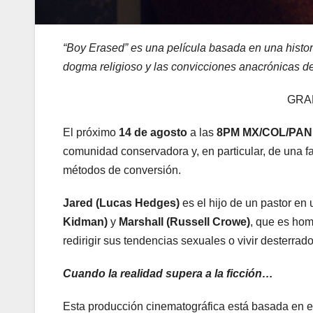
“Boy Erased” es una película basada en una histori
dogma religioso y las convicciones anacrónicas d
GRAN
El próximo
14 de agosto
a las
8PM MX/COL/PAN
comunidad conservadora y, en particular, de una f
métodos de conversión.
Jared (Lucas Hedges)
es el hijo de un pastor en
Kidman)
y
Marshall (Russell Crowe)
, que es hom
redirigir sus tendencias sexuales o vivir desterrad
Cuando la realidad supera a la ficción…
Esta producción cinematográfica está basada en el