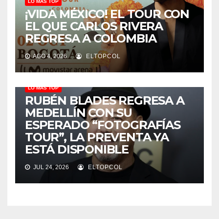
LO MÁS TOP
¡VIDA MÉXICO! EL TOUR CON
EL QUE CARLOS RIVERA
REGRESA A COLOMBIA
AGO 4, 2026
ELTOPCOL
LO MÁS TOP
RUBÉN BLADES REGRESA A
MEDELLÍN CON SU
ESPERADO “FOTOGRAFÍAS
TOUR”, LA PREVENTA YA
ESTÁ DISPONIBLE
JUL 24, 2026
ELTOPCOL