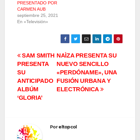
PRESENTADO POR
CARMEN AUB
septiembre 25, 2021
En «Televisión»
Navegación
SAM SMITH
NAÌZA PRESENTA SU
PRESENTA
NUEVO SENCILLO
de
SU
«PERDÓNAME», UNA
entradas
ANTICIPADO
FUSIÓN URBANA Y
ALBÚM
ELECTRÓNICA
‘GLORIA’
Por
eltopcol