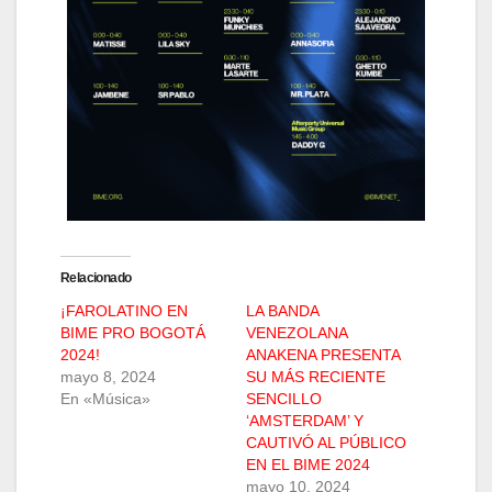
Relacionado
¡FAROLATINO EN
LA BANDA
BIME PRO BOGOTÁ
VENEZOLANA
2024!
ANAKENA PRESENTA
mayo 8, 2024
SU MÁS RECIENTE
En «Música»
SENCILLO
‘AMSTERDAM’ Y
CAUTIVÓ AL PÚBLICO
EN EL BIME 2024
mayo 10, 2024