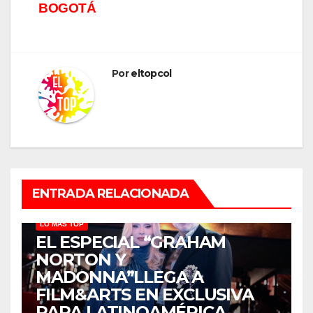
BOGOTÁ
Por
eltopcol
ENTRADA RELACIONADA
LO MÁS TOP
EL ESPECIAL “GRAHAM
NORTON Y
MADONNA”LLEGA A
FILM&ARTS EN EXCLUSIVA
PARA LATINOAMÉRICA