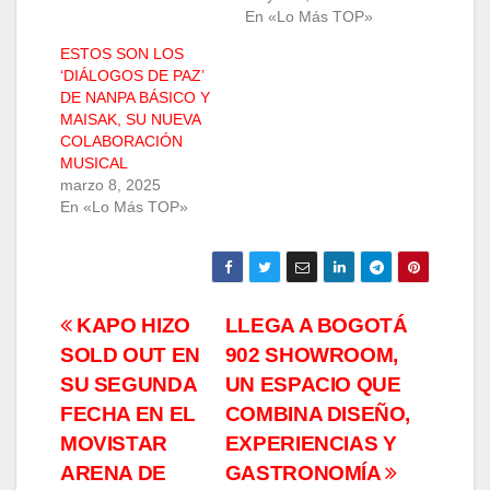
En «Lo Más TOP»
ESTOS SON LOS
‘DIÁLOGOS DE PAZ’
DE NANPA BÁSICO Y
MAISAK, SU NUEVA
COLABORACIÓN
MUSICAL
marzo 8, 2025
En «Lo Más TOP»
Navegación
KAPO HIZO
LLEGA A BOGOTÁ
SOLD OUT EN
902 SHOWROOM,
de
SU SEGUNDA
UN ESPACIO QUE
entradas
FECHA EN EL
COMBINA DISEÑO,
MOVISTAR
EXPERIENCIAS Y
ARENA DE
GASTRONOMÍA