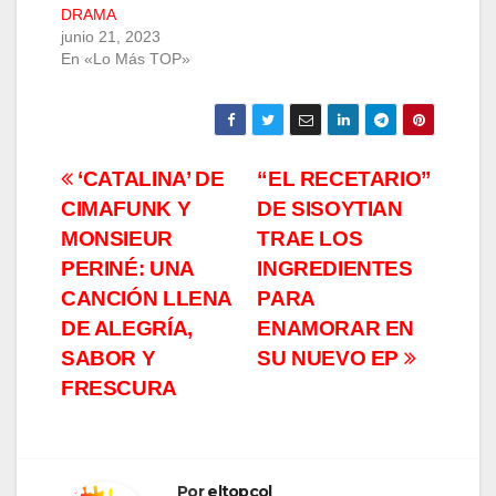
DRAMA
junio 21, 2023
En «Lo Más TOP»
Navegación
‘CATALINA’ DE
“EL RECETARIO”
CIMAFUNK Y
DE SISOYTIAN
de
MONSIEUR
TRAE LOS
entradas
PERINÉ: UNA
INGREDIENTES
CANCIÓN LLENA
PARA
DE ALEGRÍA,
ENAMORAR EN
SABOR Y
SU NUEVO EP
FRESCURA
Por
eltopcol