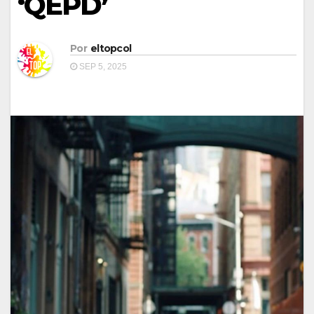
‘QEPD’
Por
eltopcol
SEP 5, 2025