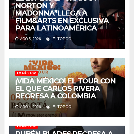
NORTON Y
MADONNA”LLEGA A
FILM&ARTS EN EXCLUSIVA
PARA LATINOAMÉRICA
AGO 5, 2026
ELTOPCOL
LO MÁS TOP
¡VIDA MÉXICO! EL TOUR CON
EL QUE CARLOS RIVERA
REGRESA A COLOMBIA
AGO 4, 2026
ELTOPCOL
LO MÁS TOP
RUBÉN BLADES REGRESA A