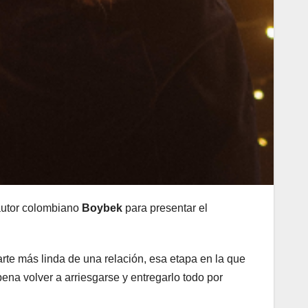
tautor colombiano
Boybek
para presentar el
arte más linda de una relación, esa etapa en la que
 pena volver a arriesgarse y entregarlo todo por