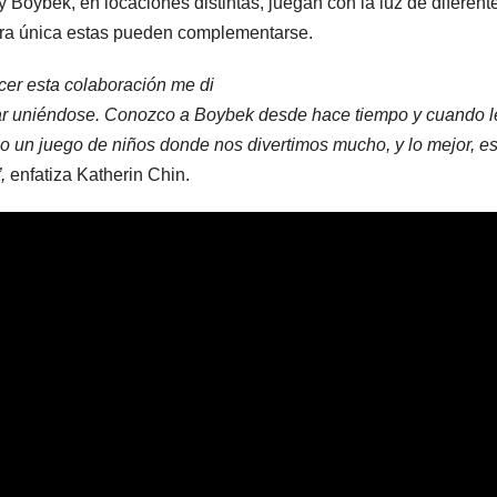
y Boybek, en locaciones distintas, juegan con la luz de diferen
ra única estas pueden complementarse.
cer esta colaboración me di
r uniéndose. Conozco a Boybek desde hace tiempo y cuando le
o un juego de niños donde nos divertimos mucho, y lo mejor, 
”,
enfatiza Katherin Chin.