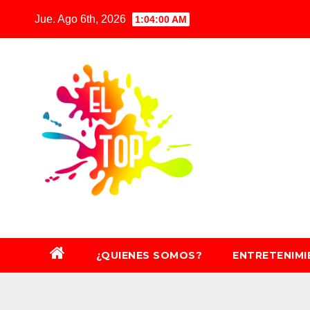
Saltar
Jue. Ago 6th, 2026
1:04:02 AM
al
contenido
¿QUIENES SOMOS?
ENTRETENIM