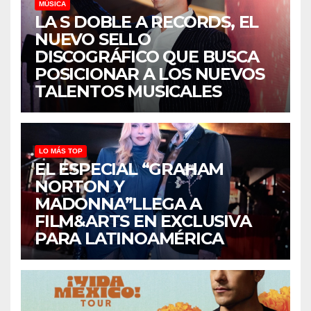
MÚSICA
LA S DOBLE A RECORDS, EL
NUEVO SELLO
DISCOGRÁFICO QUE BUSCA
POSICIONAR A LOS NUEVOS
TALENTOS MUSICALES
LO MÁS TOP
EL ESPECIAL “GRAHAM
NORTON Y
MADONNA”LLEGA A
FILM&ARTS EN EXCLUSIVA
PARA LATINOAMÉRICA