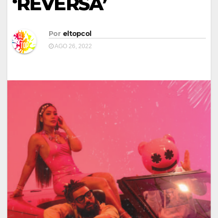
‘REVERSA’
Por
eltopcol
AGO 26, 2022