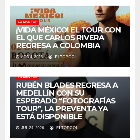
LO MÁS TOP
¡VIDA MÉXICO! EL TOUR CON
EL QUE CARLOS RIVERA
REGRESA A COLOMBIA
AGO 4, 2026
ELTOPCOL
LO MÁS TOP
RUBÉN BLADES REGRESA A
MEDELLÍN CON SU
ESPERADO “FOTOGRAFÍAS
TOUR”, LA PREVENTA YA
ESTÁ DISPONIBLE
JUL 24, 2026
ELTOPCOL