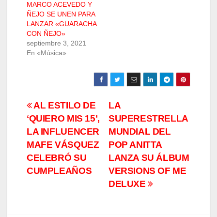
MARCO ACEVEDO Y
ÑEJO SE UNEN PARA
LANZAR «GUARACHA
CON ÑEJO»
septiembre 3, 2021
En «Música»
Navegación
AL ESTILO DE
LA
‘QUIERO MIS 15’,
SUPERESTRELLA
de
LA INFLUENCER
MUNDIAL DEL
entradas
MAFE VÁSQUEZ
POP ANITTA
CELEBRÓ SU
LANZA SU ÁLBUM
CUMPLEAÑOS
VERSIONS OF ME
DELUXE