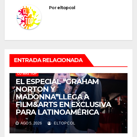
Por
eltopcol
ENTRADA RELACIONADA
LO MÁS TOP
EL ESPECIAL “GRAHAM
NORTON Y
MADONNA”LLEGA A
FILM&ARTS EN EXCLUSIVA
PARA LATINOAMÉRICA
AGO 5, 2026
ELTOPCOL